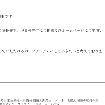
湘南です。
の院長先生、理事長先生にご推薦及びホームページにご出演い
っていただけるパーソナルジムにしていきたいと考えておりま
郎先生 前田産婦人科 院長 前田太郎先生 コメント 「運動は健康の維持や疾
素ですが、自己流で行う場合、正しいフォ...