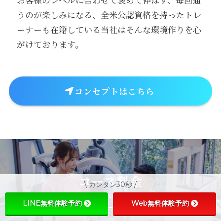
うのが楽しみになる、全米公認資格を持ったトレ
ーナーも在籍している当社はそんな環境作りを心
がけております。
コンセプトはこちら
コース料金
\ カンタン30秒 /
Price
LINE無料体験予約
Web無料体験予約