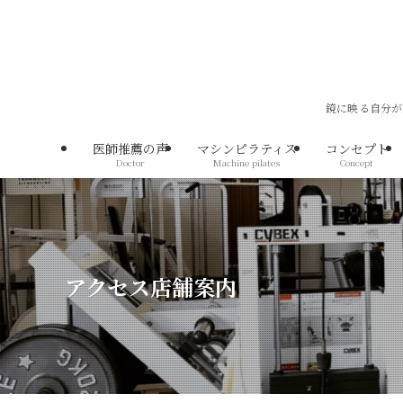
鏡に映る自分が
医師推薦の声
マシンピラティス
コンセプト
Doctor
Machine pilates
Concept
アクセス店舗案内