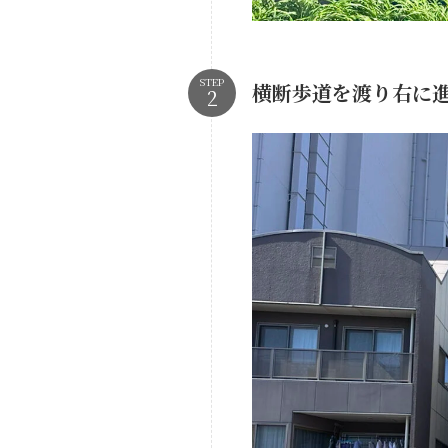
STEP
横断歩道を渡り右に