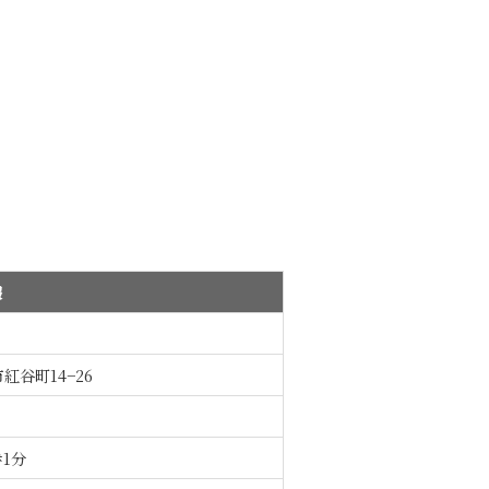
報
市紅谷町14−26
1分