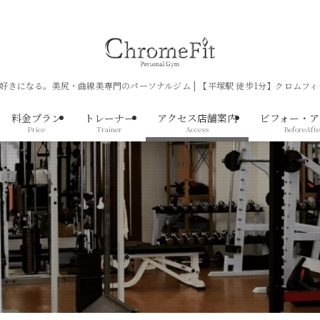
好きになる。美尻・曲線美専門のパーソナルジム | 【平塚駅 徒歩1分】クロムフィ
料金プラン
トレーナー
アクセス店舗案内
ビフォー・ア
Price
Trainer
Access
BeforeAfte