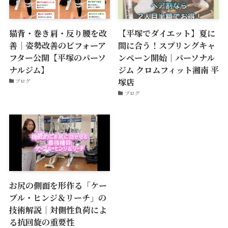
猫背・巻き肩・反り腰を改
【平塚でダイエット】夏に
善｜姿勢改善のビフォーア
間に合う！スプリングキャ
フター公開【平塚のパーソ
ンペーン開始｜パーソナル
ナルジム】
ジム クロムフィット湘南 平
塚店
ブログ
ブログ
お尻の側面を形作る「ケー
ブル・ヒンジ＆リーチ」の
技術解説｜対側性負荷によ
る抗回旋の重要性