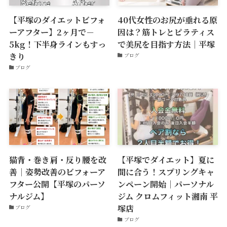
【平塚のダイエットビフォ
40代女性のお尻が垂れる原
ーアフター】2ヶ月で－
因は？筋トレとピラティス
5kg！下半身ラインもすっ
で美尻を目指す方法｜平塚
きり
ブログ
ブログ
猫背・巻き肩・反り腰を改
【平塚でダイエット】夏に
善｜姿勢改善のビフォーア
間に合う！スプリングキャ
フター公開【平塚のパーソ
ンペーン開始｜パーソナル
ナルジム】
ジム クロムフィット湘南 平
塚店
ブログ
ブログ